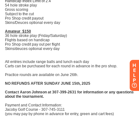
H
E
L
P