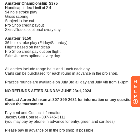
H
E
L
P